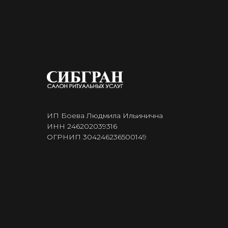
ИП Боева Людмила Ильинична
ИНН 246202039316
ОГРНИП 304246236500149