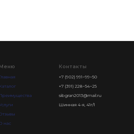
Меню
Контакты
Главная
+7 (902) 991−99−50
Каталог
+7 (391) 228−54−25
Преимущества
sibgran2013@mail.ru
Услуги
Шинная 4-я, 41г/1
Отзывы
О нас