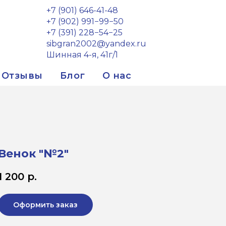
+7 (901) 646-41-48
+7 (902) 991−99−50
+7 (391) 228−54−25
sibgran2002@yandex.ru
Шинная 4-я, 41г/1
Отзывы
Блог
О нас
Венок "№2"
1 200
р.
Оформить заказ