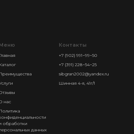
Меню
Контакты
Главная
+7 (902) 991−99−50
Каталог
+7 (391) 228−54−25
Преимущества
sibgran2002@yandex.ru
Услуги
Шинная 4-я, 41г/1
Отзывы
О нас
Политика
конфиденциальности
и обработки
персональных данных