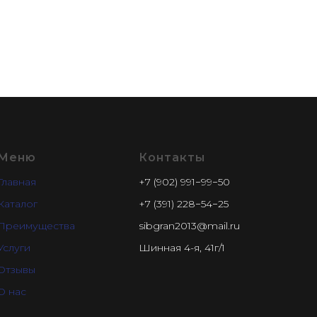
Меню
Контакты
Главная
+7 (902) 991−99−50
Каталог
+7 (391) 228−54−25
Преимущества
sibgran2013@mail.ru
Услуги
Шинная 4-я, 41г/1
Отзывы
О нас