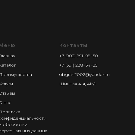
Меню
Контакты
Главная
+7 (902) 991−99−50
Каталог
+7 (391) 228−54−25
Преимущества
sibgran2002@yandex.ru
Услуги
Шинная 4-я, 41г/1
Отзывы
О нас
Политика
конфиденциальности
и обработки
персональных данных