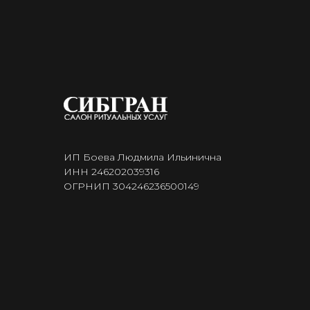
ИП Боева Людмила Ильинична
ИНН 246202039316
ОГРНИП 304246236500149