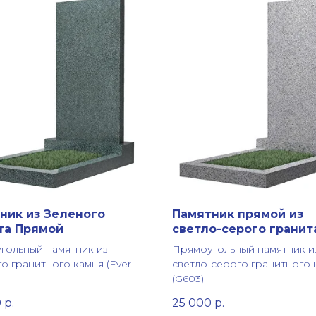
ник из Зеленого
Памятник прямой из
та Прямой
светло-серого гранит
гольный памятник из
Прямоугольный памятник и
о гранитного камня (Ever
светло-серого гранитного 
(G603)
0
р.
25 000
р.