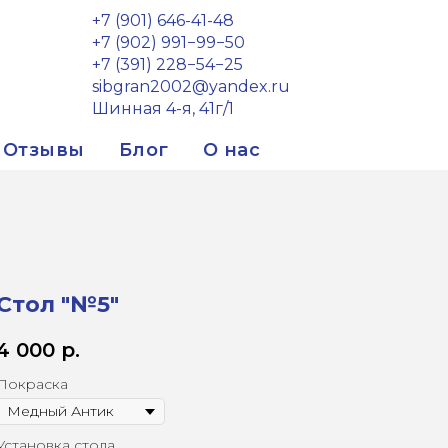
+7 (901) 646-41-48
+7 (902) 991−99−50
+7 (391) 228−54−25
sibgran2002@yandex.ru
Шинная 4-я, 41г/1
Отзывы
Блог
О нас
Стол "№5"
4 000
р.
Покраска
Установка стола