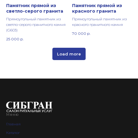
Памятник прямой из
Памятник прямой из
светло-серого гранита
красного гранита
Прямоугольный памятник из
Прямоугольный памятник из
светло-серого гранитного камня
красного гранитного камня
(G603)
70 000
р.
25 000
р.
Load more
Меню
Главная
Каталог