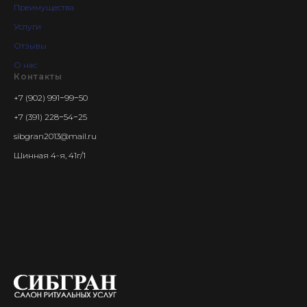
Преимущества
Услуги
Отзывы
О нас
Контакты
+7 (902) 991−99−50
+7 (391) 228−54−25
sibgran2013@mail.ru
Шинная 4-я, 41г/1