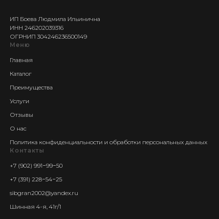
ИП Боева Людмила Ильинична
ИНН 246202039316
ОГРНИП 304246236500149
Меню
Главная
Каталог
Преимущества
Услуги
Отзывы
О нас
Политика конфиденциальности и обработки персональных данных
Контакты
+7 (902) 991−99−50
+7 (391) 228−54−25
sibgran2002@yandex.ru
Шинная 4-я, 41г/1