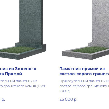
ник из Зеленого
Памятник прямой из
та Прямой
светло-серого гранит
гольный памятник из
Прямоугольный памятник и
о гранитного камня (Ever
светло-серого гранитного 
(G603)
0
р.
25 000
р.