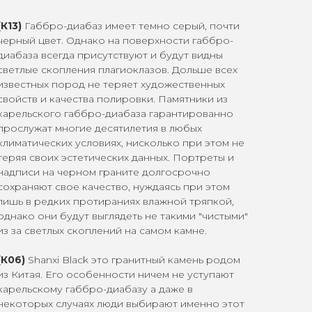
(К13)
Габбро-диабаз имеет темно серый, почти
черный цвет. Однако на поверхности габбро-
диабаза всегда присутствуют и будут видны
светлые скопления плагиоклазов. Дольше всех
известных пород не теряет художественных
свойств и качества полировки. Памятники из
карельского габбро-диабаза гарантированно
прослужат многие десятилетия в любых
климатических условиях, нисколько при этом не
теряя своих эстетических данных. Портреты и
надписи на черном граните долгосрочно
сохраняют свое качество, нуждаясь при этом
лишь в редких протираниях влажной тряпкой,
однако они будут выглядеть не такими "чистыми"
из за светлых скоплений на самом камне.
(К06)
Shanxi Black это гранитный камень родом
из Китая. Его особенности ничем не уступают
карельскому габбро-диабазу а даже в
некоторых случаях люди выбирают именно этот