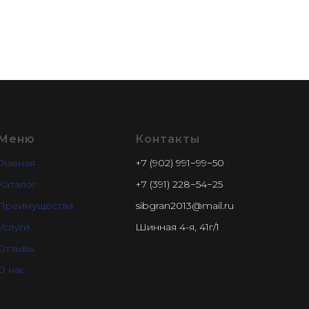
Меню
Контакты
Главная
+7 (902) 991−99−50
Каталог
+7 (391) 228−54−25
Преимущества
sibgran2013@mail.ru
Услуги
Шинная 4-я, 41г/1
Отзывы
О нас