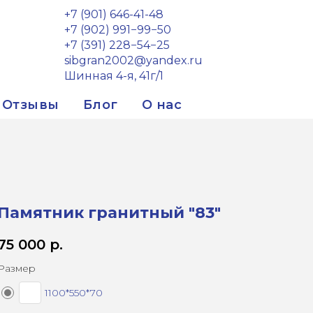
+7 (901) 646-41-48
+7 (902) 991−99−50
+7 (391) 228−54−25
sibgran2002@yandex.ru
Шинная 4-я, 41г/1
Отзывы
Блог
О нас
Памятник гранитный "83"
75 000
р.
Размер
1100*550*70