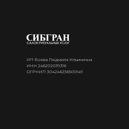
ИП Боева Людмила Ильинична
ИНН 246202039316
ОГРНИП 304246236500149