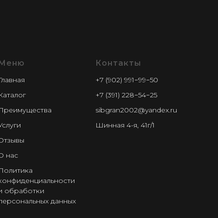
Меню
Контакты
Главная
+7 (902) 991−99−50
Каталог
+7 (391) 228−54−25
Преимущества
sibgran2002@yandex.ru
Услуги
Шинная 4-я, 41г/1
Отзывы
О нас
Политика
конфиденциальности
и обработки
персональных данных