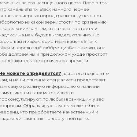
камень из за его насыщенного цвета. Дело в том,
что камень Shanxi Black намного чернее
остальных черных пород гранитов, у него нет
абсолютно никакой зернистости по сравнению
с карельским камнем, из за чего портреты и
надписи на нем будут выглядеть отлично. По
свойствам и характеристикам камень Shanxi
black и Карельский габбро-диабаз похожи, они
оба долговечны и при должном уходе простоят
продолжительное количество времени
Не можете определится?
для этого позвоните
нам, и наши опытные специалисты предоставят
вам самую реальную информацию о наличии
памятников из этих материалов и
проконсультируют по любым возникшим у вас
вопросам. Обращаясь к нам, вы можете быть
уверены, что приобретаете качественный и
надежный памятник по доступной цене.