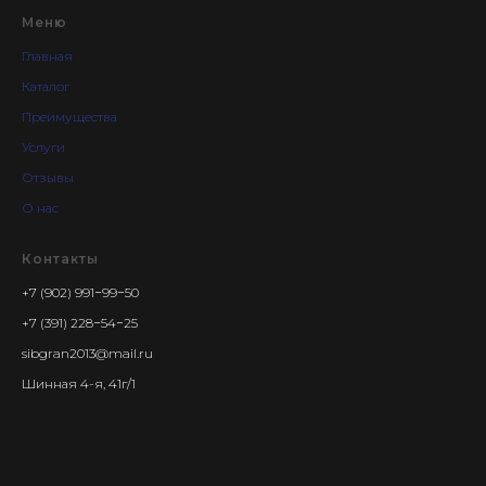
Меню
Главная
Каталог
Преимущества
Услуги
Отзывы
О нас
Контакты
+7 (902) 991−99−50
+7 (391) 228−54−25
sibgran2013@mail.ru
Шинная 4-я, 41г/1