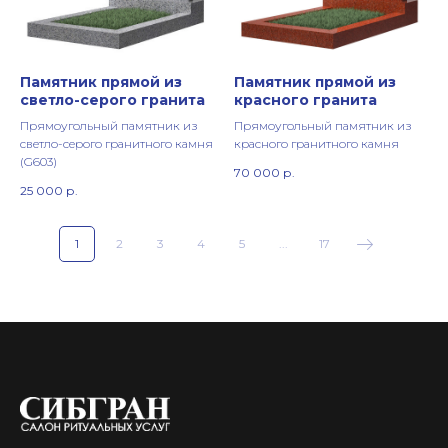
Памятник прямой из
Памятник прямой из
светло-серого гранита
красного гранита
Прямоугольный памятник из
Прямоугольный памятник из
светло-серого гранитного камня
красного гранитного камня
(G603)
70 000
р.
25 000
р.
1
2
3
4
5
...
17