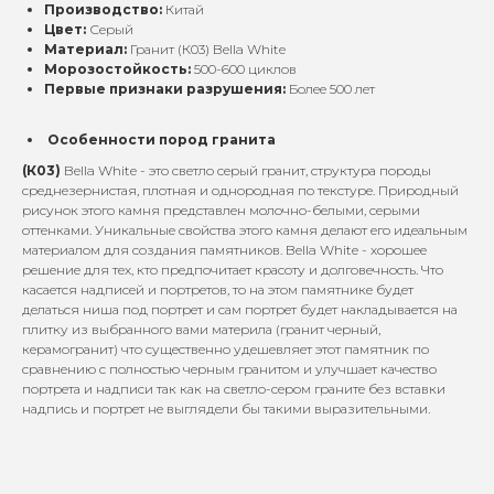
Производство:
Китай
Цвет:
Серый
Материал:
Гранит (К03) Bella White
Морозостойкость:
500-600 циклов
Первые признаки разрушения:
Более 500 лет
Особенности пород гранита
(К03)
Bella White - это светло серый гранит, структура породы
среднезернистая, плотная и однородная по текстуре. Природный
рисунок этого камня представлен молочно-белыми, серыми
оттенками. Уникальные свойства этого камня делают его идеальным
материалом для создания памятников. Bella White - хорошее
решение для тех, кто предпочитает красоту и долговечность. Что
касается надписей и портретов, то на этом памятнике будет
делаться ниша под портрет и сам портрет будет накладывается на
плитку из выбранного вами материла (гранит черный,
керамогранит) что существенно удешевляет этот памятник по
сравнению с полностью черным гранитом и улучшает качество
портрета и надписи так как на светло-сером граните без вставки
надпись и портрет не выглядели бы такими выразительными.