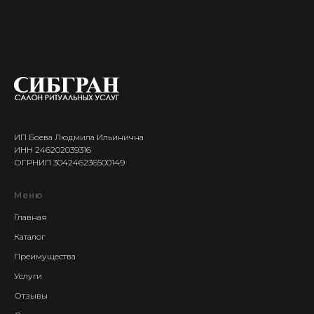
ИП Боева Людмила Ильинична
ИНН 246202039316
ОГРНИП 304246236500149
Меню
Главная
Каталог
Преимущества
Услуги
Отзывы