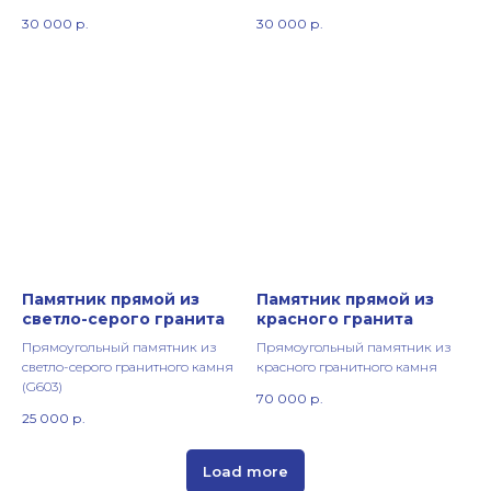
30 000
р.
30 000
р.
Памятник прямой из
Памятник прямой из
светло-серого гранита
красного гранита
Прямоугольный памятник из
Прямоугольный памятник из
светло-серого гранитного камня
красного гранитного камня
(G603)
70 000
р.
25 000
р.
Load more