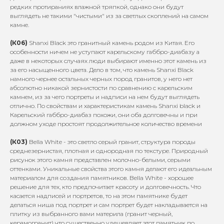
редких протираниях влажной тряпкой, однако они будут
выглядеть не такими "чистыми" из за светлых скоплений на самом
камне.
(К06)
Shanxi Black это гранитный камень родом из Китая. Его
особенности ничем не уступают карельскому габбро-диабазу а
даже в некоторых случаях люди выбирают именно этот камень из
за его насыщенного цвета. Дело в том, что камень Shanxi Black
намного чернее остальных черных пород гранитов, у него нет
абсолютно никакой зернистости по сравнению с карельским
камнем, из за чего портреты и надписи на нем будут выглядеть
отлично. По свойствам и характеристикам камень Shanxi black и
Карельский габбро-диабаз похожи, они оба долговечны и при
должном уходе простоят продолжительное количество времени
(К03)
Bella White - это светло серый гранит, структура породы
среднезернистая, плотная и однородная по текстуре. Природный
рисунок этого камня представлен молочно-белыми, серыми
оттенками. Уникальные свойства этого камня делают его идеальным
материалом для создания памятников. Bella White - хорошее
решение для тех, кто предпочитает красоту и долговечность. Что
касается надписей и портретов, то на этом памятнике будет
делаться ниша под портрет и сам портрет будет накладывается на
плитку из выбранного вами материла (гранит черный,
керамогранит) что существенно удешевляет этот памятник по