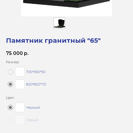
Памятник гранитный "65"
75 000
р.
Размер
700*900*50
820*820*70
Цвет
Черный
Серый