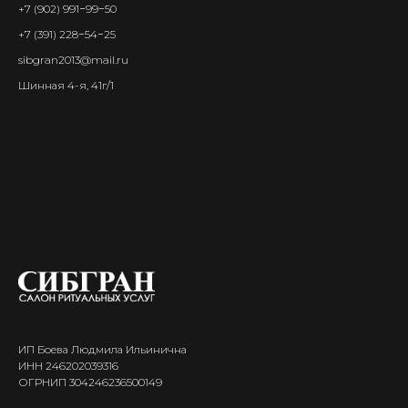
+7 (902) 991−99−50
+7 (391) 228−54−25
sibgran2013@mail.ru
Шинная 4-я, 41г/1
ИП Боева Людмила Ильинична
ИНН 246202039316
ОГРНИП 304246236500149