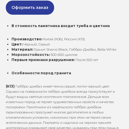
Оформить заказ
В стоимость памятника входит тумба и цветник
Производство:
Китай (К06), Россия (К13)
Цвет:
Черный, Серый
Материал:
Гранит Shanxi Black, Габбро-Диабаз, Bella White
Морозостойкость:
500-600 циклов
Первые признаки разрушения:
После 500 лет
Особенности пород гранита
(К13)
Габбро-диабаз имеет темно серый, почти черный цвет.
Однако на поверхности габбро-диабаза всегда присутствуют и
будут видны светлые скопления плагиоклазов. Дольше всех
известных пород не теряет художественных свойств и качества
полировки. Памятники из карельского габбро-диабаза
гарантированно прослужат многие десятилетия в любых
климатических условиях, нисколько при этом не теряя своих
эстетических данных. Портреты и надписи на черном граните
долгосрочно сохраняют свое качество, нуждаясь при этом лишь в