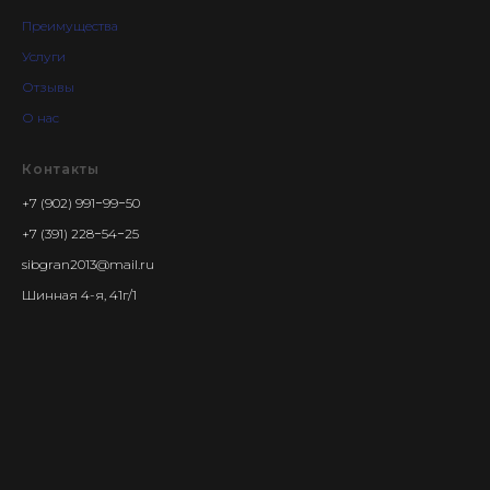
Преимущества
Услуги
Отзывы
О нас
Контакты
+7 (902) 991−99−50
+7 (391) 228−54−25
sibgran2013@mail.ru
Шинная 4-я, 41г/1