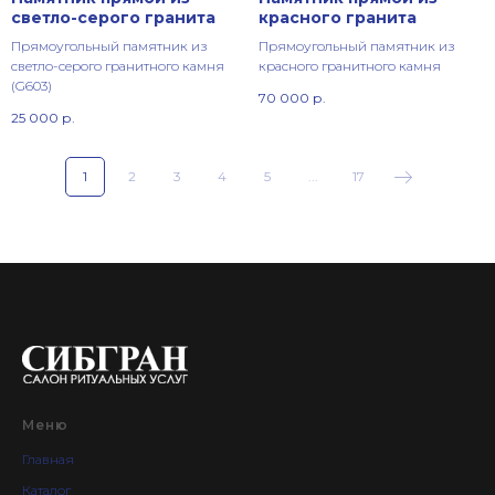
светло-серого гранита
красного гранита
Прямоугольный памятник из
Прямоугольный памятник из
светло-серого гранитного камня
красного гранитного камня
(G603)
70 000
р.
25 000
р.
1
2
3
4
5
...
17
Меню
Главная
Каталог