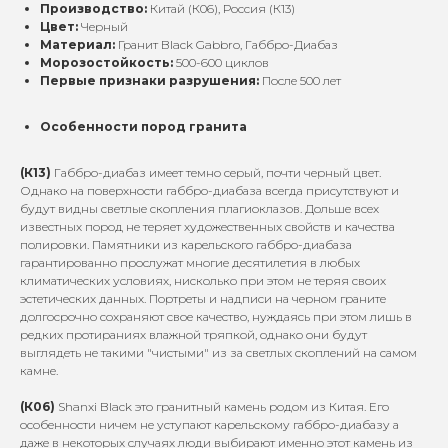
Производство:
Китай (К06), Россия (К13)
Цвет:
Черный
Материал:
Гранит Black Gabbro, Габбро-Диабаз
Морозостойкость:
500-600 циклов
Первые признаки разрушения:
После 500 лет
Особенности пород гранита
(К13)
Габбро-диабаз имеет темно серый, почти черный цвет.
Однако на поверхности габбро-диабаза всегда присутствуют и
будут видны светлые скопления плагиоклазов. Дольше всех
известных пород не теряет художественных свойств и качества
полировки. Памятники из карельского габбро-диабаза
гарантированно прослужат многие десятилетия в любых
климатических условиях, нисколько при этом не теряя своих
эстетических данных. Портреты и надписи на черном граните
долгосрочно сохраняют свое качество, нуждаясь при этом лишь в
редких протираниях влажной тряпкой, однако они будут
выглядеть не такими "чистыми" из за светлых скоплений на самом
камне.
(К06)
Shanxi Black это гранитный камень родом из Китая. Его
особенности ничем не уступают карельскому габбро-диабазу а
даже в некоторых случаях люди выбирают именно этот камень из