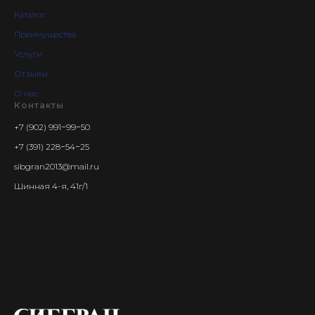
Каталог
Преимущества
Услуги
Отзывы
О нас
Контакты
+7 (902) 991−99−50
+7 (391) 228−54−25
sibgran2013@mail.ru
Шинная 4-я, 41г/1