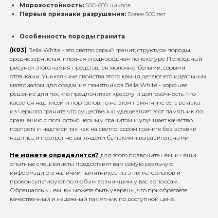
Морозостойкость:
500-600 циклов
Первые признаки разрушения:
Более 500 лет
Особенность породы гранита
(К03)
Bella White - это светло серый гранит, структура породы
среднезернистая, плотная и однородная по текстуре. Природный
рисунок этого камня представлен молочно-белыми, серыми
оттенками. Уникальные свойства этого камня делают его идеальным
материалом для создания памятников Bella White - хорошее
решение для тех, кто предпочитает красоту и долговечность. Что
касается надписей и портретов, то на этом памятнике есть вставка
из черного гранита что существенно удешевляет этот памятник по
сравнению с полностью черным гранитом и улучшает качество
портрета и надписи так как на светло-сером граните без вставки
надпись и портрет не выглядели бы такими выразительными
Не можете определится?
для этого позвоните нам, и наши
опытные специалисты предоставят вам самую реальную
информацию о наличии памятников из этих материалов и
проконсультируют по любым возникшим у вас вопросам.
Обращаясь к нам, вы можете быть уверены, что приобретаете
качественный и надежный памятник по доступной цене.