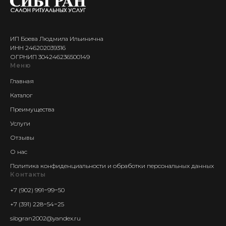
ИП Боева Людмила Ильинична
ИНН 246202039316
ОГРНИП 304246236500149
Меню
Главная
Каталог
Преимущества
Услуги
Отзывы
О нас
Политика конфиденциальности и обработки персональных данных
Контакты
+7 (902) 991−99−50
+7 (391) 228−54−25
sibgran2002@yandex.ru