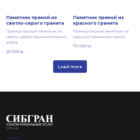
Памятник прямой из
Памятник прямой из
светло-серого гранита
красного гранита
Прямоугольный памятник из
Прямоугольный памятник из
светло-серого гранитного камня
красного гранитного камня
(G603)
70 000
р.
25 000
р.
Load more
Меню
Главная