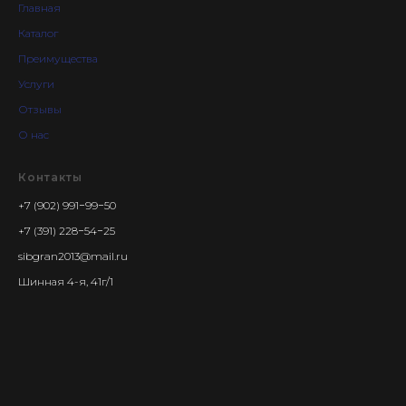
Главная
Каталог
Преимущества
Услуги
Отзывы
О нас
Контакты
+7 (902) 991−99−50
+7 (391) 228−54−25
sibgran2013@mail.ru
Шинная 4-я, 41г/1