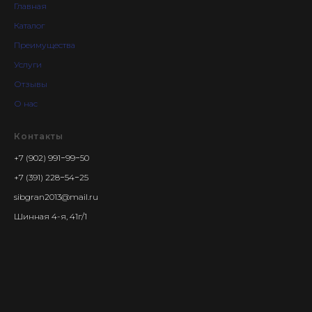
Главная
Каталог
Преимущества
Услуги
Отзывы
О нас
Контакты
+7 (902) 991−99−50
+7 (391) 228−54−25
sibgran2013@mail.ru
Шинная 4-я, 41г/1