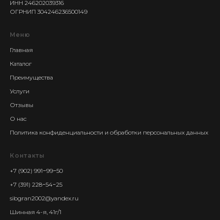
ИНН 246202039316
ОГРНИП 304246236500149
Меню
Главная
Каталог
Преимущества
Услуги
Отзывы
О нас
Политика конфиденциальности и обработки персональных данных
Контакты
+7 (902) 991−99−50
+7 (391) 228−54−25
sibgran2002@yandex.ru
Шинная 4-я, 41г/1