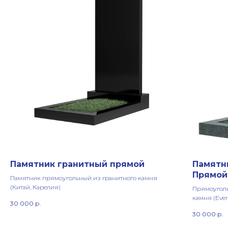
Памятник гранитный прямой
Памятн
Прямой
Памятник прямоугольный из гранитного камня
(Китай, Карелия)
Прямоуголь
камня (Ever
30 000
р.
30 000
р.