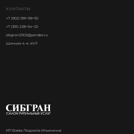
КОНТАКТЫ
+7 (902) 991−99−50
+7 (391) 228−54−25
sibgran2002@yandex.ru
Шинная 4-я, 41г/1
ИП Боева Людмила Ильинична