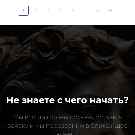
1
2
3
4
5
...
22
Не знаете с чего начать?
Мы всегда готовы помочь, оставьте
заявку и мы перезвоним в ближайшее
время!
.